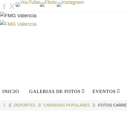
Ir
al
contenido
Ir
INICIO
GALERIAS DE FOTOS
EVENTOS
al
contenido
INICIO
DEPORTES
CARRERAS POPULARES
FOTOS CARRER