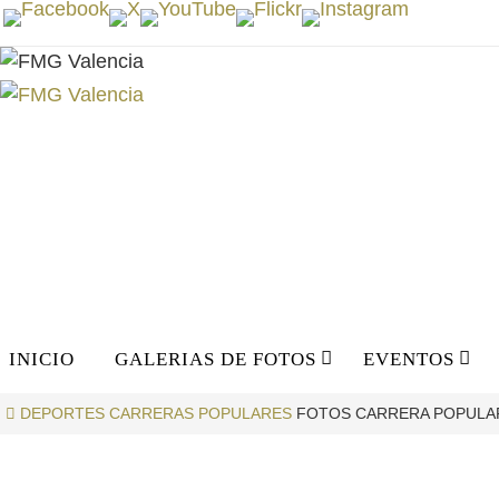
Ir
al
contenido
Ir
INICIO
GALERIAS DE FOTOS
EVENTOS
al
contenido
INICIO
DEPORTES
CARRERAS POPULARES
FOTOS CARRERA POPULAR