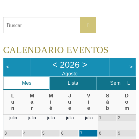
Buscar:
Buscar
CALENDARIO EVENTOS
<
2026
>
<
>
Agosto
Mes
Lista
Semana
L
M
M
J
V
S
D
u
a
i
u
i
á
o
n
r
é
e
e
b
m
julio
julio
julio
julio
julio
1
2
3
4
5
6
7
8
9