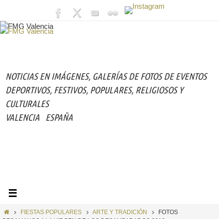
Ir
al
contenido
NOTICIAS EN IMÁGENES,
GALERÍAS DE FOTOS DE EVENTOS
DEPORTIVOS, FESTIVOS, POPULARES, RELIGIOSOS Y
CULTURALES
VALENCIA
ESPAÑA
INICIO
FIESTAS POPULARES
ARTE Y TRADICIÓN
FOTOS