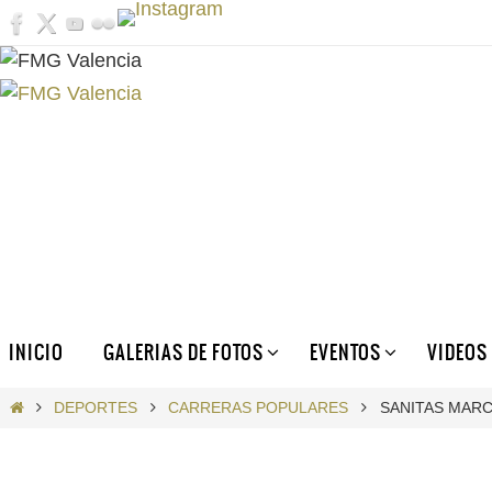
Ir
al
contenido
Ir
INICIO
GALERIAS DE FOTOS
EVENTOS
VIDEOS
al
contenido
INICIO
DEPORTES
CARRERAS POPULARES
SANITAS MARC